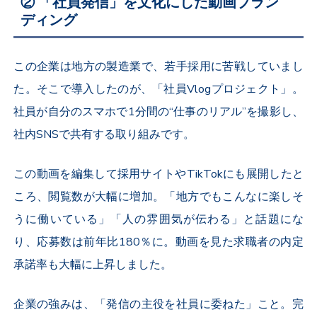
② 「社員発信」を文化にした動画ブラン
ディング
この企業は地方の製造業で、若手採用に苦戦していまし
た。そこで導入したのが、「社員
Vlog
プロジェクト」。
社員が自分のスマホで
1
分間の“仕事のリアル”を撮影し、
社内
SNS
で共有する取り組みです。
この動画を編集して採用サイトや
TikTok
にも展開したと
ころ、閲覧数が大幅に増加。「地方でもこんなに楽しそ
うに働いている」「人の雰囲気が伝わる」と話題にな
り、応募数は前年比
180
％に。動画を見た求職者の内定
承諾率も大幅に上昇しました。
企業の強みは、「発信の主役を社員に委ねた」こと。完