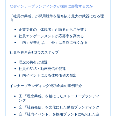
なぜインナーブランディングが採用に影響するのか
「社員の共感」が採用競争を勝ち抜く最大の武器になる理
由
企業文化の「体現者」が語るからこそ響く
社員エンゲージメントが応募率を高める
「内」が整えば、「外」は自然に強くなる
社員を巻き込む
3
つのステップ
理念の共有と浸透
社員の
SNS
・動画発信の促進
社内イベントによる体験価値の創出
インナーブランディング成功企業の事例紹介
①
「理念共感」を軸にしたストーリーブランディ
ング
②
「社員発信」を文化にした動画ブランディング
③
「社内イベント」を採用ブランドに転化した企