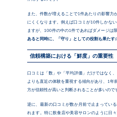
また、件数が増えることで
1
件あたりの影響力
にくくなります。例えば口コミが
10
件しかない
ますが、
100
件の中の
1
件であればダメージは
あると同時に、「守り」としての役割も果たす
信頼構築における「鮮度」の重要性
口コミは「数」や「平均評価」だけではなく、
よりも直近の体験を重視する傾向があり、
1
年
方が信頼性が高いと判断されることが多いので
逆に、最新の口コミが数か月前で止まっている
れます。特に飲食店や美容サロンのように日々