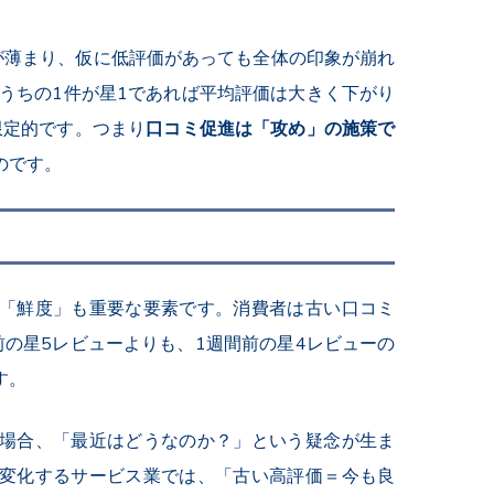
が薄まり、仮に低評価があっても全体の印象が崩れ
うちの
1
件が星
1
であれば平均評価は大きく下がり
限定的です。つまり
口コミ促進は「攻め」の施策で
のです。
「鮮度」も重要な要素です。消費者は古い口コミ
前の星
5
レビューよりも、
1
週間前の星
4
レビューの
す。
場合、「最近はどうなのか？」という疑念が生ま
変化するサービス業では、「古い高評価＝今も良