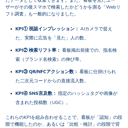
たデータとして収集できます。また、看板を見たユー
ザーがその後スマホで検索したかどうかを測る「Webリ
フト調査」も一般的になりました。
KPI① 視認インプレッション：
AIカメラで捉え
た、実際に広告を「見た」人の数。
KPI② 検索リフト率：
看板掲出前後での、指名検
索（ブランド名検索）の伸び率。
KPI③ QR/NFCアクション数：
看板に仕掛けられ
た二次元コードからの直接流入数。
KPI④ SNS言及数：
指定のハッシュタグや画像が
含まれた投稿数（UGC）。
これらのKPIを組み合わせることで、看板が「認知」の段
階で機能したのか、あるいは「比較・検討」の段階で背