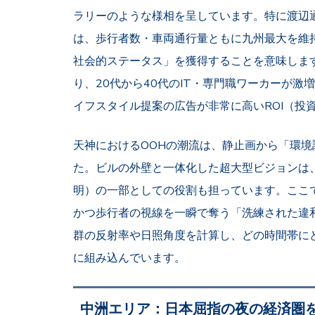
ラリーのような様相を呈しています。特に渡辺
は、歩行者数・車両通行量ともに九州最大を維
社会的ステータス」を獲得することを意味しま
り、20代から40代のIT・専門職ワーカーが激増
イフスタイル提案の広告が非常に高いROI（投
天神におけるOOHの潮流は、静止画から「環
た。ビルの外壁と一体化した超大型ビジョンは
明）の一部としての役割も担っています。ここ
かつ歩行者の視線を一瞬で奪う「洗練された違
群の反射率や日照角度を計算し、どの時間帯に
に組み込んでいます。
中洲エリア：日本屈指の夜の経済圏