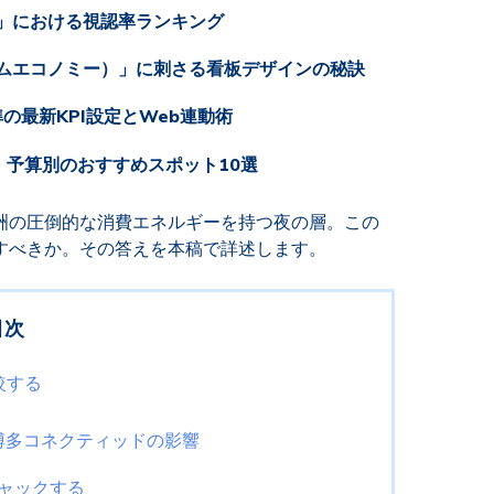
」における視認率ランキング
ムエコノミー）」に刺さる看板デザインの秘訣
の最新KPI設定とWeb連動術
リア別・予算別のおすすめスポット10選
洲の圧倒的な消費エネルギーを持つ夜の層。この
すべきか。その答えを本稿で詳述します。
目次
較する
博多コネクティッドの影響
ャックする