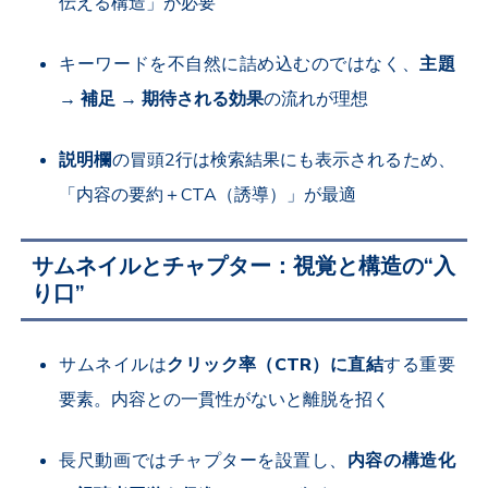
伝える構造」が必要
キーワードを不自然に詰め込むのではなく、
主題
→ 補足 → 期待される効果
の流れが理想
説明欄
の冒頭2行は検索結果にも表示されるため、
「内容の要約＋CTA（誘導）」が最適
サムネイルとチャプター：視覚と構造の“入
り口”
サムネイルは
クリック率（CTR）に直結
する重要
要素。内容との一貫性がないと離脱を招く
長尺動画ではチャプターを設置し、
内容の構造化