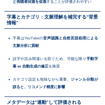
と視聴者回遊を促進
することが評価されやすい
字幕とカテゴリ：文脈理解を補完する“背景
情報”
字幕はYouTubeの
音声認識と自然言語処理による
文脈分析に貢献
誤字や読み間違いを防ぐため、可能な限り
手動字
幕 or 自動生成の修正
を推奨
カテゴリ設定も地味ながら重要。
ジャンル分類が
誤ると、リコメンド精度に影響
メタデータは“連動”して評価される