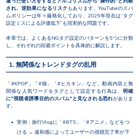
違った使い方をするとアルゴリズムから“操作的”と判断
され、逆効果になるリスク
もあります。YouTubeのスパ
ムポリシーは年々厳格化しており、2025年現在は“タグ
設定ミスによる評価低下”も現実的な問題です。
本章では、よくあるNGタグ設定のパターンを5つに分類
し、それぞれの回避ポイントを具体的に解説します。
1. 無関係なトレンドタグの乱用
「#KPOP」「#猫」「#ヒカキン」など、動画内容と無
関係な人気ワードをタグとして設定する行為は、
明確
に“視聴者誘導目的のスパム”と見なされる恐れ
がありま
す。
実例：旅行Vlogに「#BTS」「#アニメ」などをつ
ける → 違和感によってユーザーの視聴完了率が下