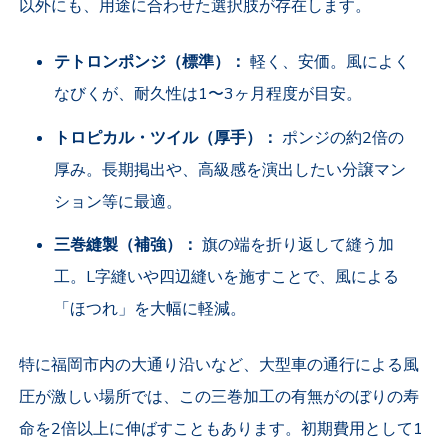
以外にも、用途に合わせた選択肢が存在します。
テトロンポンジ（標準）：
軽く、安価。風によく
なびくが、耐久性は1〜3ヶ月程度が目安。
トロピカル・ツイル（厚手）：
ポンジの約2倍の
厚み。長期掲出や、高級感を演出したい分譲マン
ション等に最適。
三巻縫製（補強）：
旗の端を折り返して縫う加
工。L字縫いや四辺縫いを施すことで、風による
「ほつれ」を大幅に軽減。
特に福岡市内の大通り沿いなど、大型車の通行による風
圧が激しい場所では、この三巻加工の有無がのぼりの寿
命を2倍以上に伸ばすこともあります。初期費用として1