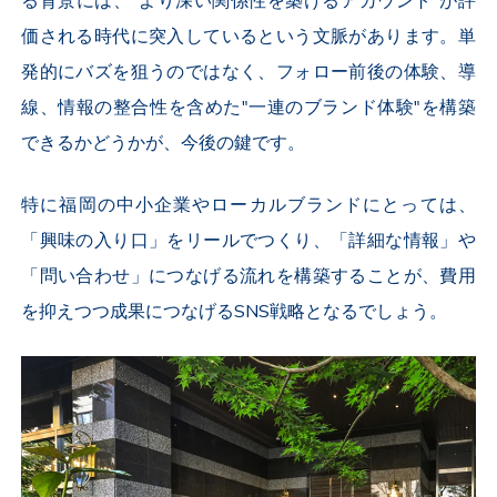
る背景には、"より深い関係性を築けるアカウント"が評
価される時代に突入しているという文脈があります。単
発的にバズを狙うのではなく、フォロー前後の体験、導
線、情報の整合性を含めた"一連のブランド体験"を構築
できるかどうかが、今後の鍵です。
特に福岡の中小企業やローカルブランドにとっては、
「興味の入り口」をリールでつくり、「詳細な情報」や
「問い合わせ」につなげる流れを構築することが、費用
を抑えつつ成果につなげるSNS戦略となるでしょう。