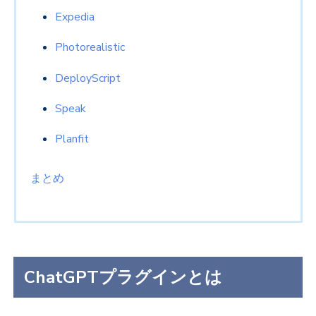
Expedia
Photorealistic
DeployScript
Speak
Planfit
まとめ
ChatGPTプラグインとは