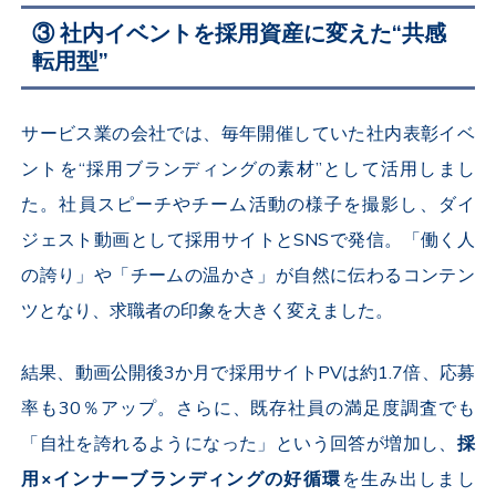
③ 社内イベントを採用資産に変えた“共感
転用型”
サービス業の会社では、毎年開催していた社内表彰イベ
ントを“採用ブランディングの素材”として活用しまし
た。社員スピーチやチーム活動の様子を撮影し、ダイ
ジェスト動画として採用サイトと
SNS
で発信。「働く人
の誇り」や「チームの温かさ」が自然に伝わるコンテン
ツとなり、求職者の印象を大きく変えました。
結果、動画公開後
3
か月で採用サイト
PV
は約
1.7
倍、応募
率も
30
％アップ。さらに、既存社員の満足度調査でも
「自社を誇れるようになった」という回答が増加し、
採
用
×
インナーブランディングの好循環
を生み出しまし