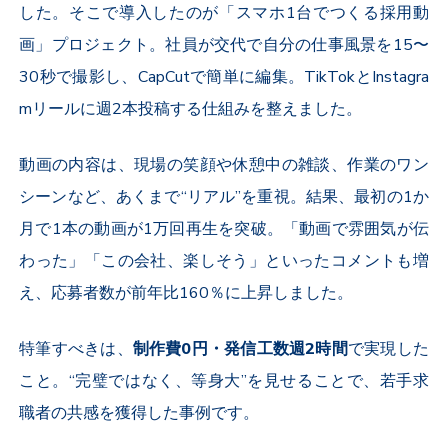
した。そこで導入したのが「スマホ
1
台でつくる採用動
画」プロジェクト。社員が交代で自分の仕事風景を
15
〜
30
秒で撮影し、
CapCut
で簡単に編集。
TikTok
と
Instagra
m
リールに週
2
本投稿する仕組みを整えました。
動画の内容は、現場の笑顔や休憩中の雑談、作業のワン
シーンなど、あくまで“リアル”を重視。結果、最初の
1
か
月で
1
本の動画が
1
万回再生を突破。「動画で雰囲気が伝
わった」「この会社、楽しそう」といったコメントも増
え、応募者数が前年比
160
％に上昇しました。
特筆すべきは、
制作費
0
円・発信工数週
2
時間
で実現した
こと。“完璧ではなく、等身大”を見せることで、若手求
職者の共感を獲得した事例です。