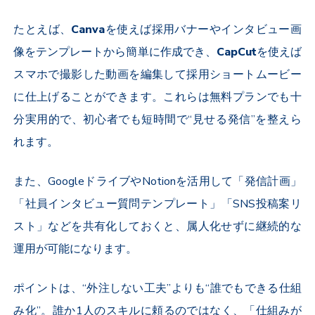
たとえば、
Canva
を使えば採用バナーやインタビュー画
像をテンプレートから簡単に作成でき、
CapCut
を使えば
スマホで撮影した動画を編集して採用ショートムービー
に仕上げることができます。これらは無料プランでも十
分実用的で、初心者でも短時間で“見せる発信”を整えら
れます。
また、
Google
ドライブや
Notion
を活用して「発信計画」
「社員インタビュー質問テンプレート」「
SNS
投稿案リ
スト」などを共有化しておくと、属人化せずに継続的な
運用が可能になります。
ポイントは、“外注しない工夫”よりも“誰でもできる仕組
み化”。誰か
1
人のスキルに頼るのではなく、「仕組みが