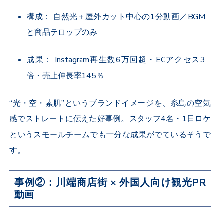
構成： 自然光＋屋外カット中心の
1
分動画／
BGM
と商品テロップのみ
成果：
Instagram
再生数
6
万回超・
EC
アクセス
3
倍・売上伸長率
145
％
“光・空・素肌”というブランドイメージを、糸島の空気
感でストレートに伝えた好事例。スタッフ
4
名・
1
日ロケ
というスモールチームでも十分な成果がでているそうで
す。
事例
②
：川端商店街
×
外国人向け観光
PR
動画