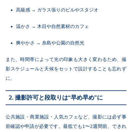
高級感
→
ガラス張りのビルやスタジオ
温かさ
→
木目や自然素材のカフェ
爽やかさ
→
糸島や公園の自然光
また、時間帯によって光の印象も大きく変わるため、撮
影スケジュールと天候をセットで設計することも忘れず
に。
2.
撮影許可と段取りは
“
早め早め
”
に
公共施設・商業施設・人気カフェなど、撮影には必ず事
前確認や申請が必要です。最低でも
1
〜
2
週間前、できれ