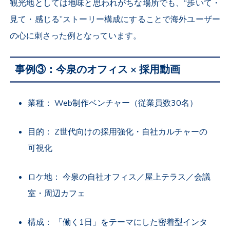
観光地としては地味と思われがちな場所でも、“歩いて・
見て・感じる”ストーリー構成にすることで海外ユーザー
の心に刺さった例となっています。
事例
③
：今泉のオフィス
×
採用動画
業種：
Web
制作ベンチャー（従業員数
30
名）
目的：
Z
世代向けの採用強化・自社カルチャーの
可視化
ロケ地： 今泉の自社オフィス／屋上テラス／会議
室・周辺カフェ
構成： 「働く
1
日」をテーマにした密着型インタ