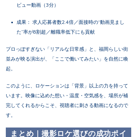
ビュー動画（
3
分）
成果： 求人応募者数
2.4
倍／面接時の“動画見まし
た”率が
8
割超／離職率低下にも貢献
プロっぽすぎない「リアルな日常感」と、福岡らしい街
並みが映る演出が、「ここで働いてみたい」を自然に喚
起。
このように、ロケーションは「背景」以上の力を持って
います。映像に込めた想い・温度・空気感を、場所が補
完してくれるからこそ、視聴者に刺さる動画になるので
す。
まとめ｜撮影ロケ選びの成功ポイ