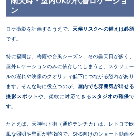
雨天時・室内
OK
の代替ロケーショ
ン
ロケ撮影を計画するうえで、
天候リスクへの備えは必須
です。
特に福岡は、梅雨や台風シーズン、冬の曇天日が多く、
屋外ロケーションのみに依存してしまうと、スケジュー
ルの遅れや映像のクオリティ低下につながる恐れがあり
ます。そんな時に役立つのが、
屋内でも雰囲気が出せる
撮影スポット
や、柔軟に対応できる
スタジオの確保
で
す。
たとえば、天神地下街（通称テンチカ）は、レトロで欧
風な照明や壁面が特徴的で、
SNS
向けのショート動画や