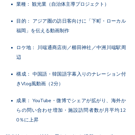
業種： 観光業（自治体主導プロジェクト）
目的： アジア圏の訪日客向けに「下町・ローカル
福岡」を伝える動画制作
ロケ地： 川端通商店街／櫛田神社／中洲川端駅周
辺
構成： 中国語・韓国語字幕入りのナレーション付
き
Vlog
風動画（
2
分）
成果：
YouTube
・微博でシェアが拡がり、海外か
らの問い合わせ増加・施設訪問者数が月平均
12
0
％に上昇