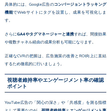
具体的には、
Google
広告の
コンバージョントラッキング
機能
で
Web
サイトにタグを設置し、成果を可視化しま
す。
さらに
GA4
やタグマネージャーと連携
すれば、間接効果
や複数チャネル経由の成果分析も可能になります。
正確な
CVR
の把握は、広告施策の改善と
ROI
向上に直結
するため徹底的に行いましょう。
視聴者維持率やエンゲージメント率の確認
ポイント
YouTube
広告の「関心の深さ」や「共感度」を測る指標
として重要なのが、
視聴者維持率
と
エンゲージメント率