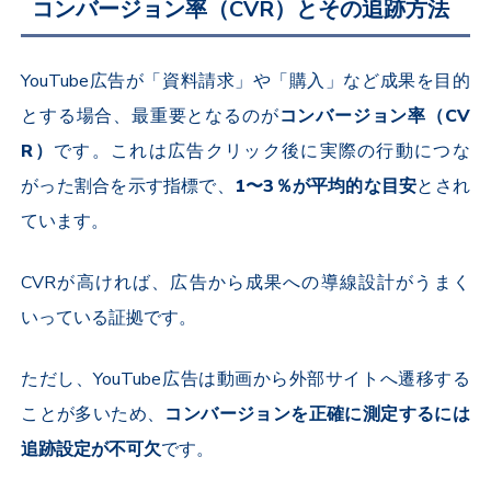
コンバージョン率（
CVR
）とその追跡方法
YouTube
広告が「資料請求」や「購入」など成果を目的
とする場合、最重要となるのが
コンバージョン率（
CV
R
）
です。これは広告クリック後に実際の行動につな
がった割合を示す指標で、
1
〜
3
％が平均的な目安
とされ
ています。
CVR
が高ければ、広告から成果への導線設計がうまく
いっている証拠です。
ただし、
YouTube
広告は動画から外部サイトへ遷移する
ことが多いため、
コンバージョンを正確に測定するには
追跡設定が不可欠
です。