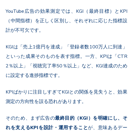
YouTube
広告の効果測定では、
KGI
（最終目標）と
KPI
（中間指標）を正しく区別し、それぞれに応じた指標設
計が不可欠です。
KGI
は「売上
1
億円を達成」「登録者数
100
万人に到達」
といった成果そのものを表す指標。一方、
KPI
は「
CTR
2
％以上」「視聴完了率
50
％以上」など、
KGI
達成のため
に設定する進捗指標です。
KPI
ばかりに注目しすぎて
KGI
との関係を見失うと、効果
測定の方向性を誤る恐れがあります。
そのため、まず広告の
最終目的（
KGI
）を明確にし、そ
れを支える
KPI
を設計・運用すること
が、意味あるデー