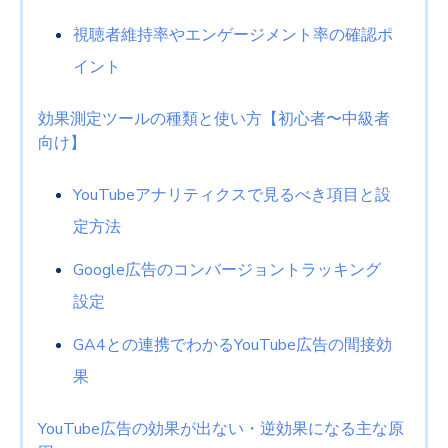
視聴者維持率やエンゲージメント率の確認ポ
イント
効果測定ツールの種類と使い方【初心者〜中級者
向け】
YouTube
アナリティクスで見るべき項目と設
定方法
Google
広告のコンバージョントラッキング
設定
GA4
との連携でわかる
YouTube
広告の間接効
果
YouTube
広告の効果が出ない・逆効果になる主な原