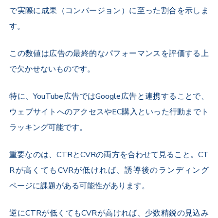
で実際に成果（コンバージョン）に至った割合を示しま
す。
この数値は広告の最終的なパフォーマンスを評価する上
で欠かせないものです。
特に、
YouTube
広告では
Google
広告と連携することで、
ウェブサイトへのアクセスや
EC
購入といった行動までト
ラッキング可能です。
重要なのは、
CTR
と
CVR
の両方を合わせて見ること。
CT
R
が高くても
CVR
が低ければ、誘導後のランディング
ページに課題がある可能性があります。
逆に
CTR
が低くても
CVR
が高ければ、少数精鋭の見込み