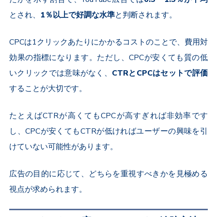
とされ、
1
％以上で好調な水準
と判断されます。
CPC
は
1
クリックあたりにかかるコストのことで、費用対
効果の指標になります。ただし、
CPC
が安くても質の低
いクリックでは意味がなく、
CTR
と
CPC
はセットで評価
することが大切です。
たとえば
CTR
が高くても
CPC
が高すぎれば非効率です
し、
CPC
が安くても
CTR
が低ければユーザーの興味を引
けていない可能性があります。
広告の目的に応じて、どちらを重視すべきかを見極める
視点が求められます。