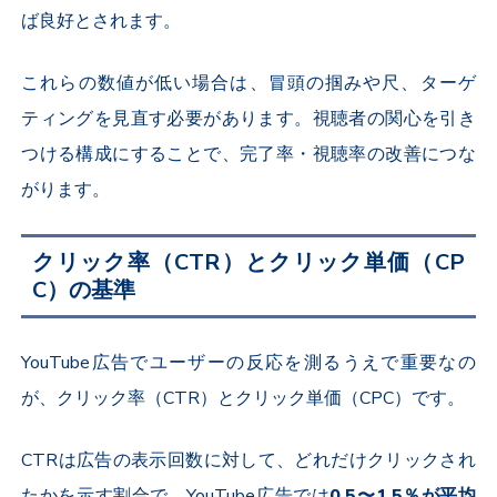
ば良好とされます。
これらの数値が低い場合は、冒頭の掴みや尺、ターゲ
ティングを見直す必要があります。視聴者の関心を引き
つける構成にすることで、完了率・視聴率の改善につな
がります。
クリック率（
CTR
）とクリック単価（
CP
C
）の基準
YouTube
広告でユーザーの反応を測るうえで重要なの
が、クリック率（
CTR
）とクリック単価（
CPC
）です。
CTR
は広告の表示回数に対して、どれだけクリックされ
たかを示す割合で、
YouTube
広告では
0.5
〜
1.5
％が平均