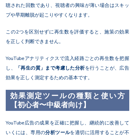
聴された回数であり、視聴者の興味が薄い場合はスキッ
プや早期離脱が起こりやすくなります。
この
2
つを区別せずに再生数を評価すると、施策の効果
を正しく判断できません。
YouTube
アナリティクスで流入経路ごとの再生数を把握
し、
「再生の質」まで考慮した分析
を行うことが、広告
効果を正しく測定するための基本です。
効果測定ツールの種類と使い方
【初心者〜中級者向け】
YouTube
広告の成果を正確に把握し、継続的に改善して
いくには、専用の
分析ツール
を適切に活用することが不