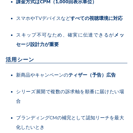
課金方式は
CPM
（
1,000
回表示単位）
スマホや
TV
デバイスなど
すべての視聴環境に対応
スキップ不可なため、確実に伝達できるが
メッ
セージ設計力が重要
活用シーン
新商品やキャンペーンの
ティザー（予告）広告
シリーズ展開で複数の訴求軸を順番に届けたい場
合
ブランディング
CM
の補完として認知リーチを最大
化したいとき