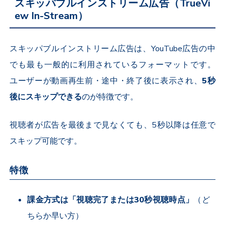
スキッパブルインストリーム広告（
TrueVi
ew In-Stream
）
スキッパブルインストリーム広告は、
YouTube
広告の中
でも最も一般的に利用されているフォーマットです。
ユーザーが動画再生前・途中・終了後に表示され、
5
秒
後にスキップできる
のが特徴です。
視聴者が広告を最後まで見なくても、
5
秒以降は任意で
スキップ可能です。
特徴
課金方式は「視聴完了または
30
秒視聴時点」
（ど
ちらか早い方）