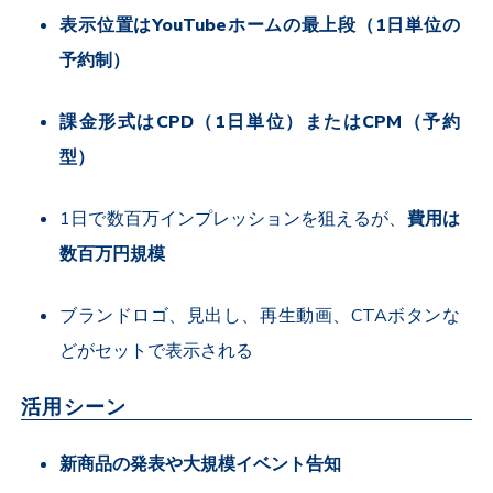
表示位置は
YouTube
ホームの最上段（
1
日単位の
予約制）
課金形式は
CPD
（
1
日単位）または
CPM
（予約
型）
1
日で数百万インプレッションを狙えるが、
費用は
数百万円規模
ブランドロゴ、見出し、再生動画、
CTA
ボタンな
どがセットで表示される
活用シーン
新商品の発表や大規模イベント告知