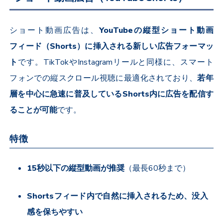
ショート動画広告は、
YouTube
の縦型ショート動画
フィード（
Shorts
）に挿入される新しい広告フォーマッ
ト
です。
TikTok
や
Instagram
リールと同様に、スマート
フォンでの縦スクロール視聴に最適化されており、
若年
層を中心に急速に普及している
Shorts
内に広告を配信す
ることが可能
です。
特徴
15
秒以下の縦型動画が推奨
（最長
60
秒まで）
Shorts
フィード内で自然に挿入されるため、没入
感を保ちやすい