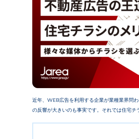
近年、
WEB
広告を利用する企業が業種業界問わ
の
反響
が
大き
いの
も事実です
。それでは住宅チ