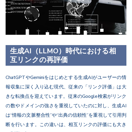
生成AI（LLMO）時代における相
互リンクの再評価
ChatGPTやGeminiをはじめとする生成AIがユーザーの情
報収集に深く入り込む現代、従来の「リンク評価」は大
きな転換点を迎えています。従来のGoogle検索がリンク
の数やドメインの強さを重視していたのに対し、生成AI
は“情報の文脈整合性”や“出典の信頼性”を重視して引用判
断を行います。この違いは、相互リンクの評価にも大き