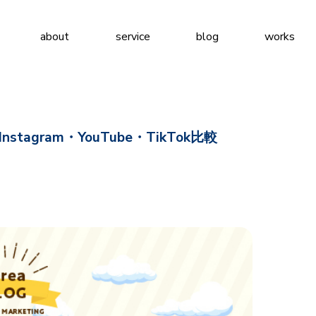
about
service
blog
works
agram・YouTube・TikTok比較