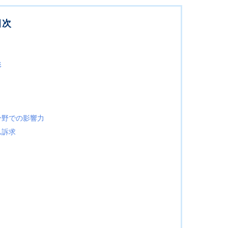
目次
形
分野での影響力
ム訴求