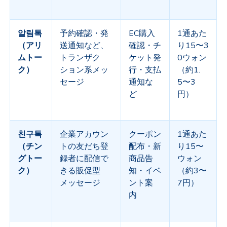
알림톡
予約確認・発
EC
購入
1
通あた
（アリ
送通知など、
確認・チ
り
15
〜
3
ムトー
トランザク
ケット発
0
ウォン
ク）
ション系メッ
行・支払
（約
1.
セージ
通知な
5
〜
3
ど
円）
친구톡
企業アカウン
クーポン
1
通あた
（チン
トの友だち登
配布・新
り
15
〜
グトー
録者に配信で
商品告
ウォン
ク）
きる販促型
知・イベ
（約
3
〜
メッセージ
ント案
7
円）
内