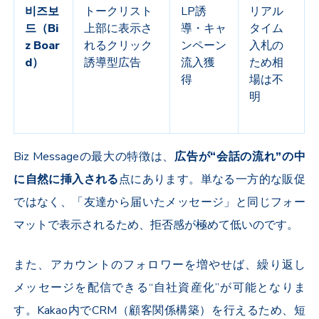
비즈보
トークリスト
LP
誘
リアル
드（
Bi
上部に表示さ
導・キャ
タイム
z Boar
れるクリック
ンペーン
入札の
d
）
誘導型広告
流入獲
ため相
得
場は不
明
Biz Message
の最大の特徴は、
広告が“会話の流れ”の中
に自然に挿入される
点にあります。単なる一方的な販促
ではなく、「友達から届いたメッセージ」と同じフォー
マットで表示されるため、拒否感が極めて低いのです。
また、アカウントのフォロワーを増やせば、繰り返し
メッセージを配信できる“自社資産化”が可能となりま
す。
Kakao
内で
CRM
（顧客関係構築）を行えるため、短