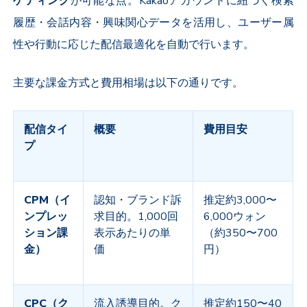
ゲティング
が可能な点。
Kakao
アカウントに紐づく検索
履歴・会話内容・興味関心データを活用し、ユーザー属
性や行動に応じた配信最適化を自動で行います。
主要な課金方式と費用相場は以下の通りです。
配信タイ
概要
費用目安
プ
CPM
（イ
認知・ブランド訴
推定約
3,000
〜
ンプレッ
求目的。
1,000
回
6,000
ウォン
ション課
表示あたりの単
（約
350
〜
700
金）
価
円）
CPC
（ク
流入誘導目的。ク
推定約
150
〜
40