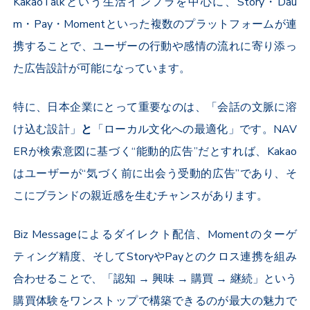
KakaoTalk
という生活インフラを中心に、
Story
・
Dau
m
・
Pay
・
Moment
といった複数のプラットフォームが連
携することで、ユーザーの行動や感情の流れに寄り添っ
た広告設計が可能になっています。
特に、日本企業にとって重要なのは、「会話の文脈に溶
け込む設計」
と
「ローカル文化への最適化」です。
NAV
ER
が検索意図に基づく“能動的広告”だとすれば、
Kakao
はユーザーが“気づく前に出会う受動的広告”であり、そ
こにブランドの親近感を生むチャンスがあります。
Biz Message
によるダイレクト配信、
Moment
のターゲ
ティング精度、そして
Story
や
Pay
とのクロス連携を組み
合わせることで、「認知
→
興味
→
購買
→
継続」という
購買体験をワンストップで構築できるのが最大の魅力で