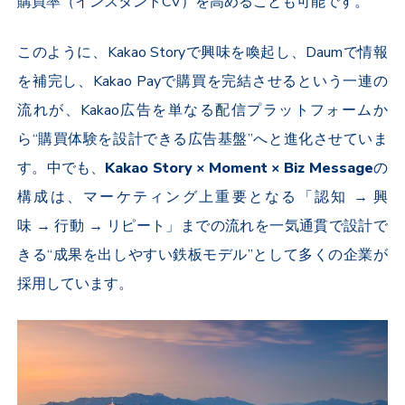
購買率（インスタント
CV
）を高めることも可能です。
このように、
Kakao Story
で興味を喚起し、
Daum
で情報
を補完し、
Kakao Pay
で購買を完結させるという一連の
流れが、
Kakao
広告を単なる配信プラットフォームか
ら“購買体験を設計できる広告基盤”へと進化させていま
す。中でも、
Kakao Story × Moment × Biz Message
の
構成は、マーケティング上重要となる「認知
→
興
味
→
行動
→
リピート」までの流れを一気通貫で設計で
きる“成果を出しやすい鉄板モデル”として多くの企業が
採用しています。