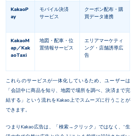
KakaoP
モバイル決済
クーポン配布・購
ay
サービス
買データ連携
KakaoM
地図・配車・位
エリアマーケティ
ap
／
Kak
置情報サービス
ング・店舗誘導広
aoTaxi
告
これらのサービスが一体化しているため、ユーザーは
「会話中に商品を知り、地図で場所を調べ、決済まで完
結する」という流れを
Kakao
上でスムーズに行うことが
できます。
つまり
Kakao
広告は、「検索
→
クリック」ではなく、“生