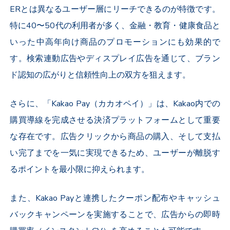
ER
とは異なるユーザー層にリーチできるのが特徴です。
特に
40
〜
50
代の利用者が多く、金融・教育・健康食品と
いった中高年向け商品のプロモーションにも効果的で
す。検索連動広告やディスプレイ広告を通じて、ブラン
ド認知の広がりと信頼性向上の双方を狙えます。
さらに、「
Kakao Pay
（カカオペイ）」は、
Kakao
内での
購買導線を完成させる決済プラットフォームとして重要
な存在です。広告クリックから商品の購入、そして支払
い完了までを一気に実現できるため、ユーザーが離脱す
るポイントを最小限に抑えられます。
また、
Kakao Pay
と連携したクーポン配布やキャッシュ
バックキャンペーンを実施することで、広告からの即時