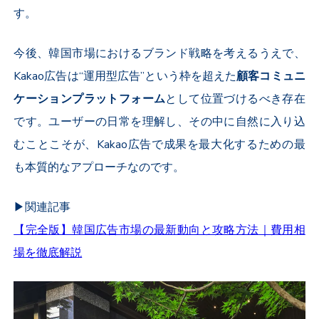
す。
今後、韓国市場におけるブランド戦略を考えるうえで、
Kakao
広告は“運用型広告”という枠を超えた
顧客コミュニ
ケーションプラットフォーム
として位置づけるべき存在
です。ユーザーの日常を理解し、その中に自然に入り込
むことこそが、
Kakao
広告で成果を最大化するための最
も本質的なアプローチなのです。
▶︎関連記事
【完全版】韓国広告市場の最新動向と攻略方法｜費用相
場を徹底解説