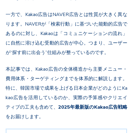
一方で、
Kakao
広告は
NAVER
広告とは性質が大きく異な
ります。
NAVER
が「検索行動」に基づいた能動的広告で
あるのに対し、
Kakao
は「コミュニケーションの流れ」
に自然に溶け込む受動的広告が中心。つまり、ユーザー
が“探す前に出会う”仕組みが整っているのです。
本記事では、
Kakao
広告の全体構造から主要メニュー・
費用体系・ターゲティングまでを体系的に解説します。
特に、韓国市場で成果を上げる日本企業がどのように
Ka
kao
広告を活用しているのか、実際の予算感やクリエイ
ティブの工夫も含めて、
2025
年最新版の
Kakao
広告戦略
をお届けします。