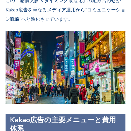
この「感情文脈
×
タイミング最適化」の組み合わせが、
Kakao
広告を単なるメディア運用から“コミュニケーショ
ン戦略”へと進化させています。
Kakao広告の主要メニューと費用
体系