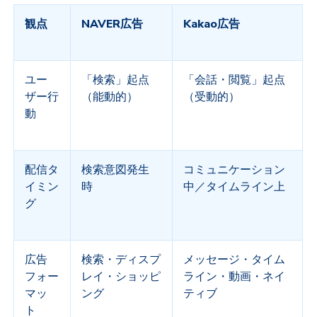
観点
NAVER
広告
Kakao
広告
ユー
「検索」起点
「会話・閲覧」起点
ザー行
（能動的）
（受動的）
動
配信タ
検索意図発生
コミュニケーション
イミン
時
中／タイムライン上
グ
広告
検索・ディスプ
メッセージ・タイム
フォー
レイ・ショッピ
ライン・動画・ネイ
マッ
ング
ティブ
ト