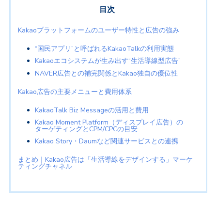
目次
Kakao
プラットフォームのユーザー特性と広告の強み
“国民アプリ”と呼ばれる
KakaoTalk
の利用実態
Kakao
エコシステムが生み出す“生活導線型広告”
NAVER広告との補完関係とKakao独自の優位性
Kakao
広告の主要メニューと費用体系
KakaoTalk Biz Message
の活用と費用
Kakao Moment Platform
（ディスプレイ広告）の
ターゲティングと
CPM/CPC
の目安
Kakao Story
・
Daum
など関連サービスとの連携
まとめ｜
Kakao
広告は「生活導線をデザインする」マーケ
ティングチャネル