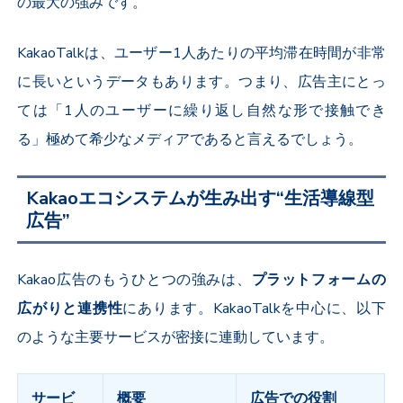
の最大の強みです。
KakaoTalk
は、ユーザー
1
人あたりの平均滞在時間が非常
に長いというデータもあります。つまり、広告主にとっ
ては「
1
人のユーザーに繰り返し自然な形で接触でき
る」極めて希少なメディアであると言えるでしょう。
Kakaoエコシステムが生み出す“生活導線型
広告”
Kakao
広告のもうひとつの強みは、
プラットフォームの
広がりと連携性
にあります。
KakaoTalk
を中心に、以下
のような主要サービスが密接に連動しています。
サービ
概要
広告での役割