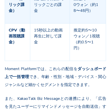
リック課
リックごとの課
0
ウォン（約
1
金）
金
8
〜
48
円）
CPV
（動
15
秒以上の動画
推定約
5
〜
10
画視聴課
再生に対して課
ウォン／
1
視聴
金）
金
（約
0.5
〜
1
円）
Moment Platform
では、これらの配信を
ダッシュボード
上で一括管理
でき、年齢・性別・地域・デバイス・関心
ジャンルなど細かくセグメントを指定できます。
また、
KakaoTalk Biz Message
との連携により、「広告
を見たユーザーにリマインドメッセージを自動送信」す