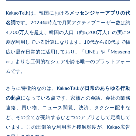
KakaoTalk
は、韓国における
メッセンジャーアプリの代
名詞
です。
2024
年時点で月間アクティブユーザー数は約
4,700
万人を超え、韓国の人口（約
5,200
万人）の実に
9
割が利用している計算になります。
10
代から
60
代まで幅
広い層が日常的に活用しており、「
LINE
」や「
Messeng
er
」よりも圧倒的なシェアを誇る唯一のプラットフォー
ムです。
さらに特徴的なのは、
KakaoTalk
が
日常のあらゆる行動
の起点
になっている点です。家族との会話、会社の業務
連絡、買い物、ニュース閲覧、決済、タクシー配車な
ど、その全てが完結するひとつのアプリとして定着して
います。この圧倒的な利用率と接触頻度が、
Kakao
広告