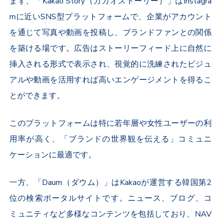
まず、「
Kakao Story
（カカオストーリー）」は
Instagra
m
に近い
SNS
型プラットフォームで、企業がアカウント
を通じて写真や動画を投稿し、ブランドファンとの関係
を築ける場です。広告はストーリーフィード上に自然に
挿入される形式で表示され、視覚的に洗練されたビジュ
アルや動画を活用すれば高いエンゲージメントを得るこ
とができます。
このプラットフォームは特に若年層や女性ユーザーの利
用率が高く、「ブランドの世界観を伝える」コミュニ
ケーションに最適です。
一方、「
Daum
（ダウム）」は
Kakao
が運営する韓国第
2
位の検索ポータルサイトです。ニュース、ブログ、コ
ミュニティなど多様なコンテンツを包括しており、
NAV