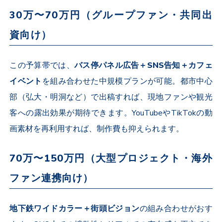
30
万〜
70
万円（グループファン・共同出
資向け）
この予算帯では、
バス停パネル広告＋
SNS
告知＋カフェ
イベント
を組み合わせた中規模プランが可能。都市中心
部（弘大・明洞など）で出稿すれば、現地ファンや観光
客への露出効果が期待できます。
YouTube
や
TikTok
の動
画素材を再利用すれば、制作費も抑えられます。
70
万〜
150
万円（大型プロジェクト・海外
ファン連携向け）
地下鉄ワイドカラー＋街頭ビジョン
の組み合わせがおす