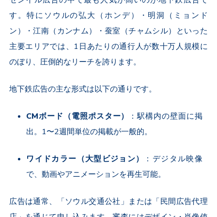
センイル広告の中で最も人気が高いのが地下鉄広告で
す。特にソウルの弘大（ホンデ）・明洞（ミョンド
ン）・江南（カンナム）・蚕室（チャムシル）といった
主要エリアでは、
1
日あたりの通行人が数十万人規模に
のぼり、圧倒的なリーチを誇ります。
地下鉄広告の主な形式は以下の通りです。
CM
ボード（電照ポスター）
：駅構内の壁面に掲
出。
1
〜
2
週間単位の掲載が一般的。
ワイドカラー（大型ビジョン）
：デジタル映像
で、動画やアニメーションを再生可能。
広告は通常、「ソウル交通公社」または「民間広告代理