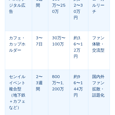
ジタル広
間
万〜
25
2
〜
3
ルリー
告
0
万
0
万
チ
円
カフェ・
3
〜
30
万〜
約
3.
ファン
カップホ
7
日
100
万
6
〜
1
体験・
ルダー
2
万
交流型
円
センイル
2
〜
800
約
9
国内外
イベント
3
週
万〜
1,
6
〜
1
ファン
複合型
間
200
万
44
万
拡散・
（地下鉄
円
話題化
＋カフェ
など）