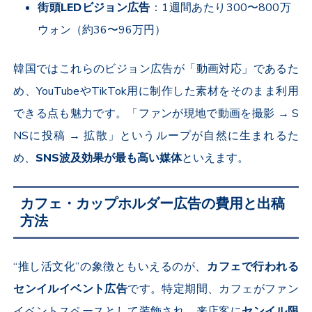
街頭
LED
ビジョン広告
：
1
週間あたり
300
〜
800
万
ウォン（約
36
〜
96
万円）
韓国ではこれらのビジョン広告が「動画対応」であるた
め、
YouTube
や
TikTok
用に制作した素材をそのまま利用
できる点も魅力です。「ファンが現地で動画を撮影
→ S
NS
に投稿
→
拡散」というループが自然に生まれるた
め、
SNS
波及効果が最も高い媒体
といえます。
カフェ・カップホルダー広告の費用と出稿
方法
“推し活文化”の象徴ともいえるのが、
カフェで行われる
センイルイベント広告
です。特定期間、カフェがファン
イベントスペースとして装飾され、来店客に
センイル限