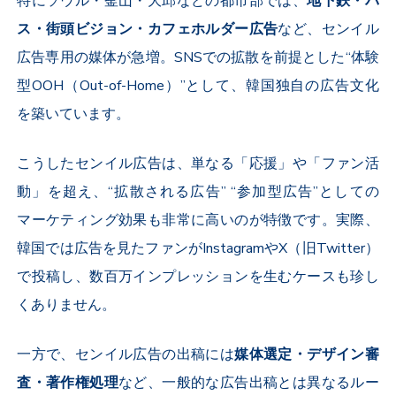
特にソウル・釜山・大邱などの都市部では、
地下鉄・バ
ス・街頭ビジョン・カフェホルダー広告
など、センイル
広告専用の媒体が急増。
SNS
での拡散を前提とした“体験
型
OOH
（
Out-of-Home
）”として、韓国独自の広告文化
を築いています。
こうしたセンイル広告は、単なる「応援」や「ファン活
動」を超え、“拡散される広告” “参加型広告”としての
マーケティング効果も非常に高いのが特徴です。実際、
韓国では広告を見たファンが
Instagram
や
X
（旧
Twitter
）
で投稿し、数百万インプレッションを生むケースも珍し
くありません。
一方で、センイル広告の出稿には
媒体選定・デザイン審
査・著作権処理
など、一般的な広告出稿とは異なるルー