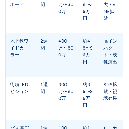
ボード
間
万〜
30
8
〜
3
大・
S
0
万
6
万
NS
拡
円
散
地下鉄ワ
2
週
400
約
4
高イン
イドカ
間
万〜
80
8
〜
9
パク
ラー
0
万
6
万
ト・映
円
像演出
街頭
LED
1
週
300
約
3
SNS
拡
ビジョン
間
万〜
80
6
〜
9
散・視
0
万
6
万
認効果
円
バス停デ
1
週
100
約
1
ローカ