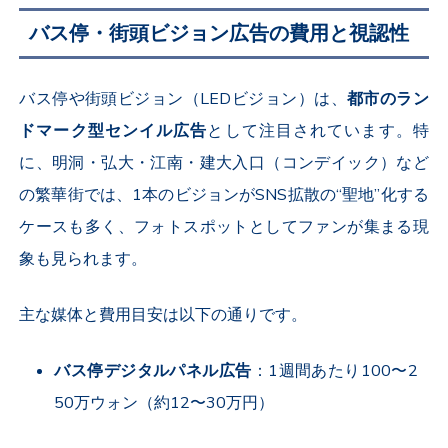
バス停・街頭ビジョン広告の費用と視認性
バス停や街頭ビジョン（
LED
ビジョン）は、
都市のラン
ドマーク型センイル広告
として注目されています。特
に、明洞・弘大・江南・建大入口（コンデイック）など
の繁華街では、
1
本のビジョンが
SNS
拡散の“聖地”化する
ケースも多く、フォトスポットとしてファンが集まる現
象も見られます。
主な媒体と費用目安は以下の通りです。
バス停デジタルパネル広告
：
1
週間あたり
100
〜
2
50
万ウォン（約
12
〜
30
万円）