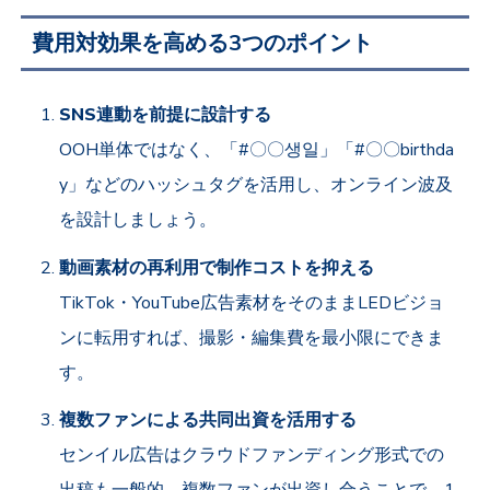
費用対効果を高める3つのポイント
SNS
連動を前提に設計する
OOH
単体ではなく、「#〇〇생일」「#〇〇
birthda
y
」などのハッシュタグを活用し、オンライン波及
を設計しましょう。
動画素材の再利用で制作コストを抑える
TikTok
・
YouTube
広告素材をそのまま
LED
ビジョ
ンに転用すれば、撮影・編集費を最小限にできま
す。
複数ファンによる共同出資を活用する
センイル広告はクラウドファンディング形式での
出稿も一般的。複数ファンが出資し合うことで、
1