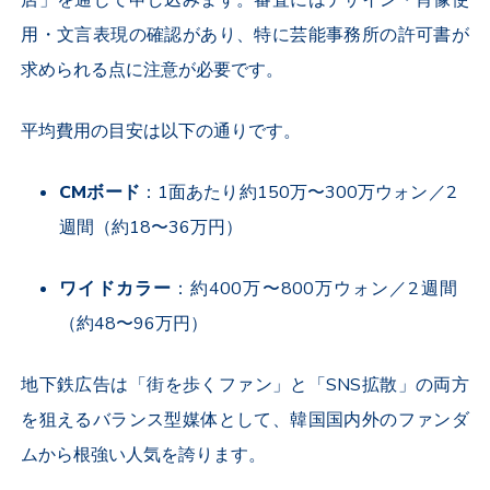
店」を通じて申し込みます。審査にはデザイン・肖像使
用・文言表現の確認があり、特に芸能事務所の許可書が
求められる点に注意が必要です。
平均費用の目安は以下の通りです。
CM
ボード
：
1
面あたり約
150
万〜
300
万ウォン／
2
週間（約
18
〜
36
万円）
ワイドカラー
：約
400
万〜
800
万ウォン／
2
週間
（約
48
〜
96
万円）
地下鉄広告は「街を歩くファン」と「
SNS
拡散」の両方
を狙えるバランス型媒体として、韓国国内外のファンダ
ムから根強い人気を誇ります。