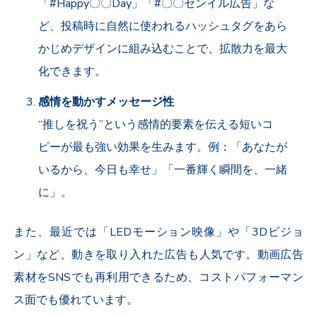
「
#Happy
〇〇
Day
」「#〇〇センイル広告」な
ど、投稿時に自然に使われるハッシュタグをあら
かじめデザインに組み込むことで、拡散力を最大
化できます。
感情を動かすメッセージ性
“推しを祝う”という感情的要素を伝える短いコ
ピーが最も強い効果を生みます。例：「あなたが
いるから、今日も幸せ」「一番輝く瞬間を、一緒
に」。
また、最近では「
LED
モーション映像」や「
3D
ビジョ
ン」など、動きを取り入れた広告も人気です。動画広告
素材を
SNS
でも再利用できるため、コストパフォーマン
ス面でも優れています。