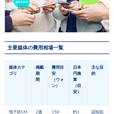
主要媒体の費用相場一覧
媒体カテ
掲載
費用目
日本
主な目
ゴリ
期
安
円換
的
間
（ウォ
算
ン）
（目
安）
地下鉄
CM
2
週
150
約
1
認知拡