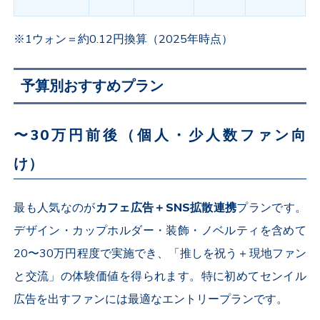
※1
ウォン＝約
0.12
円換算（
2025
年時点）
予算別おすすめプラン
〜
30
万円前後（個人・少人数ファン向
け）
最も人気なのが
カフェ広告＋
SNS
拡散連携
プランです。
デザイン・カップホルダー・装飾・ノベルティを含めて
20
〜
30
万円程度で実施でき、「推しを祝う＋現地ファン
と交流」の体験価値を得られます。特に初めてセンイル
広告を出すファンには最適なエントリープランです。