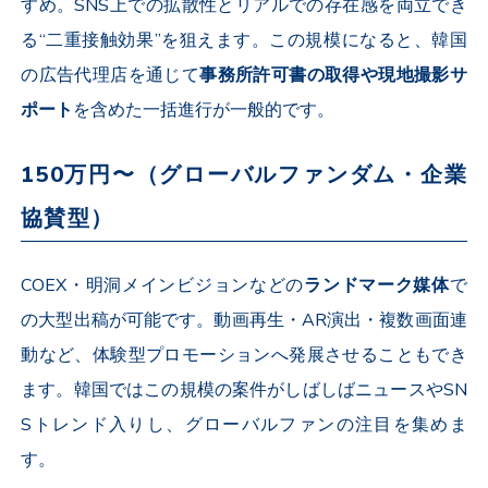
すめ。
SNS
上での拡散性とリアルでの存在感を両立でき
る“二重接触効果”を狙えます。この規模になると、韓国
の広告代理店を通じて
事務所許可書の取得や現地撮影サ
ポート
を含めた一括進行が一般的です。
150
万円〜（グローバルファンダム・企業
協賛型）
COEX
・明洞メインビジョンなどの
ランドマーク媒体
で
の大型出稿が可能です。動画再生・
AR
演出・複数画面連
動など、体験型プロモーションへ発展させることもでき
ます。韓国ではこの規模の案件がしばしばニュースや
SN
S
トレンド入りし、グローバルファンの注目を集めま
す。