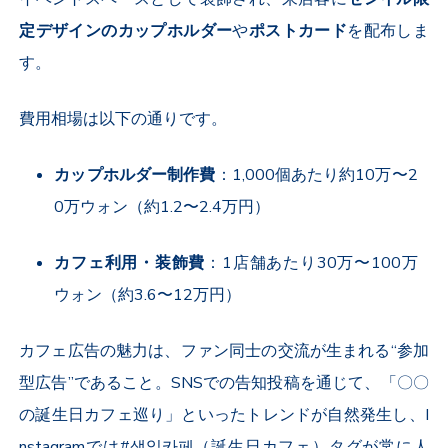
定デザインのカップホルダー
や
ポストカード
を配布しま
す。
費用相場は以下の通りです。
カップホルダー制作費
：
1,000
個あたり約
10
万〜
2
0
万ウォン（約
1.2
〜
2.4
万円）
カフェ利用・装飾費
：
1
店舗あたり
30
万〜
100
万
ウォン（約
3.6
〜
12
万円）
カフェ広告の魅力は、ファン同士の交流が生まれる“参加
型広告”であること。
SNS
での告知投稿を通じて、「〇〇
の誕生日カフェ巡り」といったトレンドが自然発生し、
I
nstagram
では#생일카페（誕生日カフェ）タグが常に人