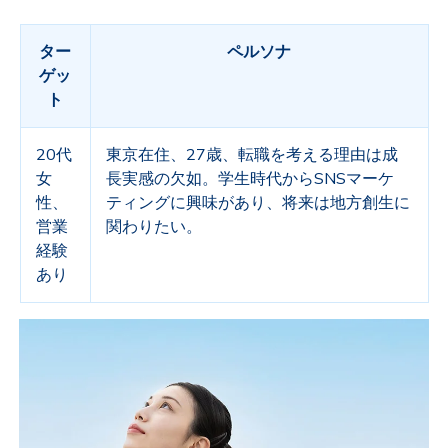
ター
ペルソナ
ゲッ
ト
20代
東京在住、27歳、転職を考える理由は成
女
長実感の欠如。学生時代からSNSマーケ
性、
ティングに興味があり、将来は地方創生に
営業
関わりたい。
経験
あり