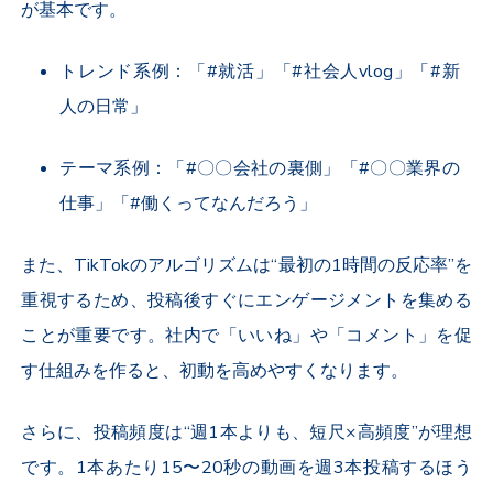
が基本です。
トレンド系例：「#就活」「#社会人
vlog
」「#新
人の日常」
テーマ系例：「#〇〇会社の裏側」「#〇〇業界の
仕事」「#働くってなんだろう」
また、
TikTok
のアルゴリズムは“最初の
1
時間の反応率”を
重視するため、投稿後すぐにエンゲージメントを集める
ことが重要です。社内で「いいね」や「コメント」を促
す仕組みを作ると、初動を高めやすくなります。
さらに、投稿頻度は“週
1
本よりも、短尺
×
高頻度”が理想
です。
1
本あたり
15
〜
20
秒の動画を週
3
本投稿するほう