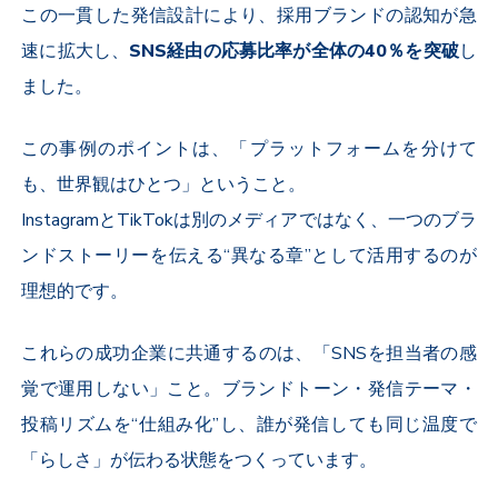
この一貫した発信設計により、採用ブランドの認知が急
速に拡大し、
SNS
経由の応募比率が全体の
40
％を突破
し
ました。
この事例のポイントは、「プラットフォームを分けて
も、世界観はひとつ」ということ。
Instagram
と
TikTok
は別のメディアではなく、一つのブラ
ンドストーリーを伝える“異なる章”として活用するのが
理想的です。
これらの成功企業に共通するのは、「
SNS
を担当者の感
覚で運用しない」こと。ブランドトーン・発信テーマ・
投稿リズムを“仕組み化”し、誰が発信しても同じ温度で
「らしさ」が伝わる状態をつくっています。