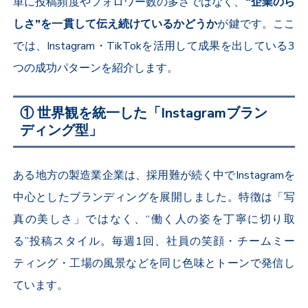
単に投稿頻度やフォロワー数の多さではなく、
“企業のら
しさ”を一貫して伝え続けているかどうか
が鍵です。ここ
では、
Instagram
・
TikTok
を活用して成果を出している
3
つの成功パターンを紹介します。
① 世界観を統一した「Instagramブラン
ディング型」
ある地方の製造業企業は、採用難が続く中で
Instagram
を
中心としたブランディングを展開しました。特徴は「写
真の美しさ」ではなく、“働く人の姿を丁寧に切り取
る”投稿スタイル。毎週
1
回、社員の笑顔・チームミー
ティング・工場の風景などを同じ色味とトーンで発信し
ています。