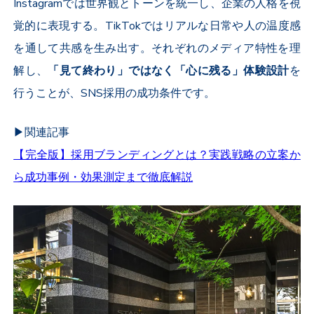
Instagram
では世界観とトーンを統一し、企業の人格を視
覚的に表現する。
TikTok
ではリアルな日常や人の温度感
を通して共感を生み出す。それぞれのメディア特性を理
解し、
「見て終わり」ではなく「心に残る」体験設計
を
行うことが、
SNS
採用の成功条件です。
▶︎関連記事
【完全版】採用ブランディングとは？実践戦略の立案か
ら成功事例・効果測定まで徹底解説