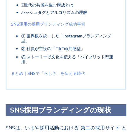
Z
世代の共感を生む構成とは
ハッシュタグとアルゴリズムの理解
SNS
運用の採用ブランディング成功事例
①
世界観を統一した「
Instagram
ブランディング
型」
②
社員が主役の「
TikTok
共感型」
③
ストーリーで文化を伝える「ハイブリッド型運
用」
まとめ｜
SNS
で「らしさ」を伝える時代
SNS採用ブランディングの現状
SNS
は、いまや採用活動における“第二の採用サイト”と