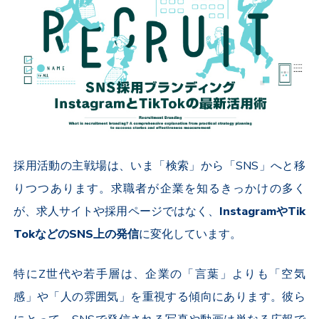
採用活動の主戦場は、いま「検索」から「
SNS
」へと移
りつつあります。求職者が企業を知るきっかけの多く
が、求人サイトや採用ページではなく、
Instagram
や
Tik
Tok
などの
SNS
上の発信
に変化しています。
特に
Z
世代や若手層は、企業の「言葉」よりも「空気
感」や「人の雰囲気」を重視する傾向にあります。彼ら