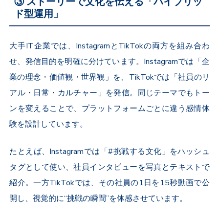
③ ストーリーで文化を伝える「ハイブリッ
ド型運用」
大手
IT
企業では、
Instagram
と
TikTok
の両方を組み合わ
せ、発信目的を明確に分けています。
Instagram
では「企
業の理念・価値観・世界観」を、
TikTok
では「社員のリ
アル・日常・カルチャー」を発信。同じテーマでもトー
ンを変えることで、プラットフォームごとに違う感情体
験を設計しています。
たとえば、
Instagram
では「#挑戦する文化」をハッシュ
タグとして使い、社員インタビューを写真とテキストで
紹介。一方
TikTok
では、その社員の
1
日を
15
秒動画で公
開し、視覚的に“挑戦の瞬間”を体感させています。