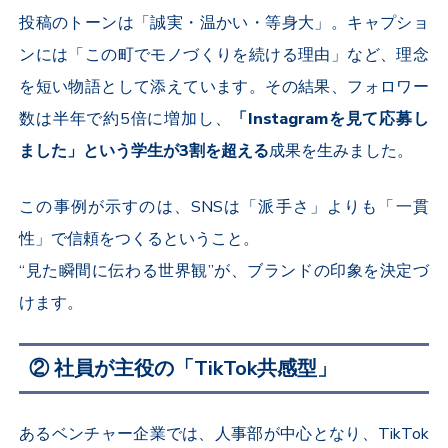
投稿のトーンは「誠実・温かい・等身大」。キャプショ
ンには「この町でモノづくりを続ける理由」など、理念
を短い物語として添えています。その結果、フォロワー
数は半年で約
5
倍に増加し、
「
Instagram
を見て応募し
ました」という学生が
3
割を超える
成果を生みました。
この事例が示すのは、
SNS
は「派手さ」よりも「一貫
性」で信頼をつくるということ。
“見た瞬間に伝わる世界観”が、ブランドの印象を決定づ
けます。
② 社員が主役の「TikTok共感型」
あるベンチャー企業では、人事部が中心となり、
TikTok