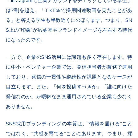
「
Instagram
で企業アカウントをチェックしている学生」
は
7
割を超え、「
TikTok
で採用関連動画を見たことがあ
る」と答える学生も半数近くにのぼります。つまり、
SN
S
上の“印象”が応募率やブランドイメージを左右する時代
になったのです。
一方で、企業の
SNS
活用には課題も多く存在します。特
に中小・ベンチャー企業では、発信担当者が兼務で運用
しており、発信の一貫性や継続性が課題となるケースが
目立ちます。また、「何を投稿すべきか」「誰に向けた
発信なのか」が曖昧なまま運用されている企業も少なく
ありません。
SNS
採用ブランディングの本質は、“情報を届ける”こと
ではなく、“共感を育てる”ことにあります。つまり、採