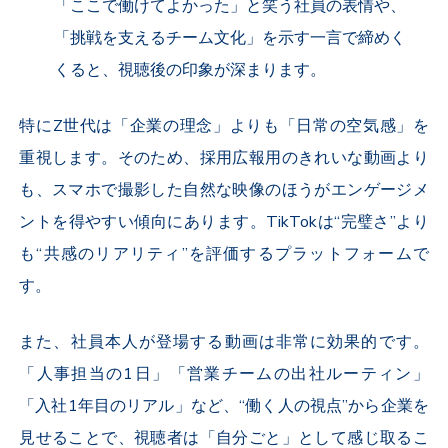
「ここで働けてよかった」と笑う社員の表情や、
「挑戦を支えるチーム文化」を示す一言で締めく
くると、視聴後の印象が深まります。
特に
Z
世代は「企業の理念」よりも「日常の空気感」を
重視します。そのため、採用広報用のきれいな動画より
も、スマホで撮影した自然な映像のほうがエンゲージメ
ントを得やすい傾向にあります。
TikTok
は“完璧さ”より
も“共感のリアリティ”を評価するプラットフォームで
す。
また、社員本人が登場する動画は非常に効果的です。
「人事担当の
1
日」「営業チームの出社ルーティン」
「入社
1
年目のリアル」など、“働く人の視点”から企業を
見せることで、視聴者は「自分ごと」として感じ取るこ