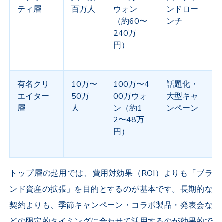
ティ層
百万人
ウォン
ンドロー
（約
60
〜
ンチ
240
万
円）
有名クリ
10
万〜
100
万〜
4
話題化・
エイター
50
万
00
万ウォ
大型キャ
層
人
ン（約
1
ンペーン
2
〜
48
万
円）
トップ層の起用では、費用対効果（
ROI
）よりも「ブラ
ンド資産の拡張」を目的とするのが基本です。長期的な
契約よりも、季節キャンペーン・コラボ製品・発表会な
どの限定的タイミングに合わせて活用するのが効果的で