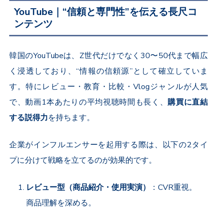
YouTube｜“信頼と専門性”を伝える長尺コ
ンテンツ
韓国の
YouTube
は、
Z
世代だけでなく
30
〜
50
代まで幅広
く浸透しており、“情報の信頼源”として確立していま
す。特にレビュー・教育・比較・
Vlog
ジャンルが人気
で、動画
1
本あたりの平均視聴時間も長く、
購買に直結
する説得力
を持ちます。
企業がインフルエンサーを起用する際は、以下の
2
タイ
プに分けて戦略を立てるのが効果的です。
レビュー型（商品紹介・使用実演）
：
CVR
重視。
商品理解を深める。