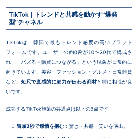
TikTok｜トレンドと共感を動かす“爆発
型”チャネル
TikTok
は、韓国で最もトレンド感度の高いプラット
フォームです。ユーザーの約
8
割が
10
〜
20
代で構成さ
れ、「バズる＝購買につながる」という現象が日常的に
起きています。美容・ファッション・グルメ・日常雑貨
など、
短尺で直感的に魅力が伝わる商材
と特に相性が良
いです。
成功する
TikTok
施策の共通点は以下の
3
点です。
冒頭
2
秒で感情を掴む
：驚き・共感・笑いを演出。