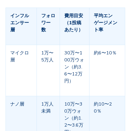
インフル
フォロ
費用目安
平均エン
エンサー
ワー
（
1
投稿
ゲージメン
層
数
あたり）
ト率
マイクロ
1
万〜
30
万〜
1
約
6
〜
10
％
層
5
万人
00
万ウォ
ン（約
3.
6
〜
12
万
円）
ナノ層
1
万人
10
万〜
3
約
10
〜
2
未満
0
万ウォ
0
％
ン（約
1.
2
〜
3.6
万