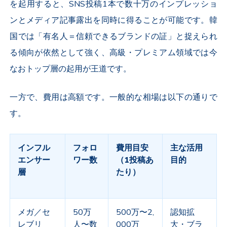
を起用すると、
SNS
投稿
1
本で数十万のインプレッショ
ンとメディア記事露出を同時に得ることが可能です。韓
国では「有名人＝信頼できるブランドの証」と捉えられ
る傾向が依然として強く、高級・プレミアム領域では今
なおトップ層の起用が王道です。
一方で、費用は高額です。一般的な相場は以下の通りで
す。
インフル
フォロ
費用目安
主な活用
エンサー
ワー数
（
1
投稿あ
目的
層
たり）
メガ／セ
50
万
500
万〜
2,
認知拡
レブリ
人〜数
000
万
大・ブラ