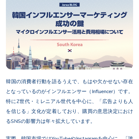
韓国の消費者行動を語るうえで、もはや欠かせない存在
となっているのがインフルエンサー（
Influencer
）です。
特に
Z
世代・ミレニアル世代を中心に、「広告よりも人
を信じる」文化が定着しており、購買の意思決定におけ
る
SNS
の影響力は年々拡大しています。
実際、韓国市場では
YouTube
や
Instagram
を中心に、「誰