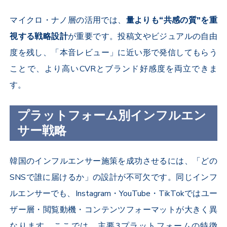
マイクロ・ナノ層の活用では、
量よりも“共感の質”を重
視する戦略設計
が重要です。投稿文やビジュアルの自由
度を残し、「本音レビュー」に近い形で発信してもらう
ことで、より高い
CVR
とブランド好感度を両立できま
す。
プラットフォーム別インフルエン
サー戦略
韓国のインフルエンサー施策を成功させるには、「どの
SNS
で誰に届けるか」の設計が不可欠です。同じインフ
ルエンサーでも、
Instagram
・
YouTube
・
TikTok
ではユー
ザー層・閲覧動機・コンテンツフォーマットが大きく異
なります。ここでは、主要
3
プラットフォームの特徴