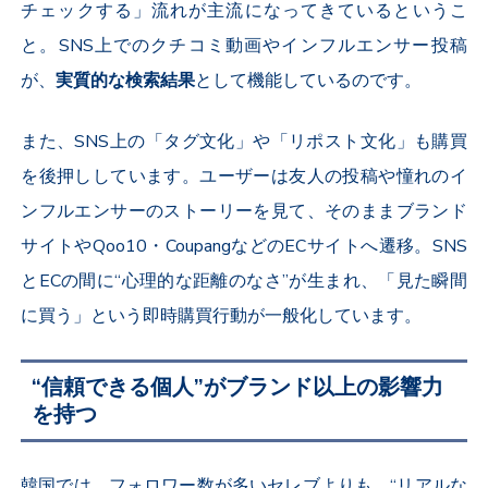
チェックする」流れが主流になってきているというこ
と。
SNS
上でのクチコミ動画やインフルエンサー投稿
が、
実質的な検索結果
として機能しているのです。
また、
SNS
上の「タグ文化」や「リポスト文化」も購買
を後押ししています。ユーザーは友人の投稿や憧れのイ
ンフルエンサーのストーリーを見て、そのままブランド
サイトや
Qoo10
・
Coupang
などの
EC
サイトへ遷移。
SNS
と
EC
の間に“心理的な距離のなさ”が生まれ、「見た瞬間
に買う」という即時購買行動が一般化しています。
“信頼できる個人”がブランド以上の影響力
を持つ
韓国では、フォロワー数が多いセレブよりも、“リアルな