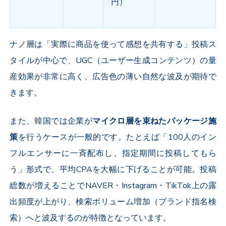
円）
ナノ層は「実際に商品を使って感想を共有する」投稿ス
タイルが中心で、
UGC
（ユーザー生成コンテンツ）の量
産効果が非常に高く、広告色の薄い自然な波及が期待で
きます。
また、韓国では企業が
マイクロ層を束ねたパッケージ施
策
を行うケースが一般的です。たとえば「
100
人のイン
フルエンサーに一斉配布し、指定期間に投稿してもら
う」形式で、平均
CPA
を大幅に下げることが可能。投稿
総数が増えることで
NAVER
・
Instagram
・
TikTok
上の露
出頻度が上がり、検索ボリューム増加（ブランド指名検
索）へと波及するのが特徴となっています。