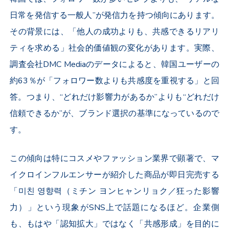
日常を発信する一般人”が発信力を持つ傾向にあります。
その背景には、「他人の成功よりも、共感できるリアリ
ティを求める」社会的価値観の変化があります。実際、
調査会社
DMC Media
のデータによると、韓国ユーザーの
約
63
％が「フォロワー数よりも共感度を重視する」と回
答。つまり、“どれだけ影響力があるか”よりも“どれだけ
信頼できるか”が、ブランド選択の基準になっているので
す。
この傾向は特にコスメやファッション業界で顕著で、マ
イクロインフルエンサーが紹介した商品が即日完売する
「미친 영향력（ミチン ヨンヒャンリョク／狂った影響
力）」という現象が
SNS
上で話題になるほど。企業側
も、もはや「認知拡大」ではなく「共感形成」を目的に