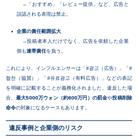
→
「おすすめ」「レビュー提供」など、広告と
誤認される表現は禁止。
企業の責任範囲拡大
→
投稿者本人だけでなく、広告を依頼した企業
側も
連帯責任
を負う。
これにより、インフルエンサーは「#광고（広告）」「#
협찬（協賛）」「#유료광고（有料広告）」などの表記
を明確に記載することが義務化されました。違反した場
合、
最大
5000
万ウォン（約
600
万円）の罰金
や
投稿削除
命令
の対象になるケースもあります。
違反事例と企業側のリスク