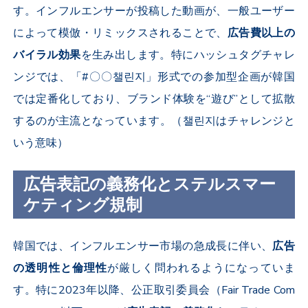
す。インフルエンサーが投稿した動画が、一般ユーザー
によって模倣・リミックスされることで、
広告費以上の
バイラル効果
を生み出します。特にハッシュタグチャレ
ンジでは、「#〇〇챌린지」形式での参加型企画が韓国
では定番化しており、ブランド体験を“遊び”として拡散
するのが主流となっています。（챌린지はチャレンジと
いう意味）
広告表記の義務化とステルスマー
ケティング規制
韓国では、インフルエンサー市場の急成長に伴い、
広告
の透明性と倫理性
が厳しく問われるようになっていま
す。特に
2023
年以降、公正取引委員会（
Fair Trade Com