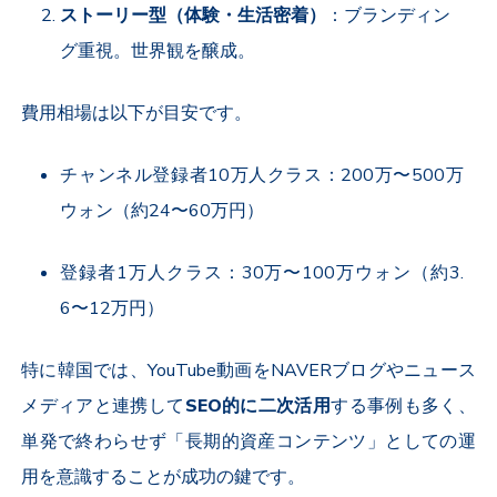
ストーリー型（体験・生活密着）
：ブランディン
グ重視。世界観を醸成。
費用相場は以下が目安です。
チャンネル登録者
10
万人クラス：
200
万〜
500
万
ウォン（約
24
〜
60
万円）
登録者
1
万人クラス：
30
万〜
100
万ウォン（約
3.
6
〜
12
万円）
特に韓国では、
YouTube
動画を
NAVER
ブログやニュース
メディアと連携して
SEO
的に二次活用
する事例も多く、
単発で終わらせず「長期的資産コンテンツ」としての運
用を意識することが成功の鍵です。