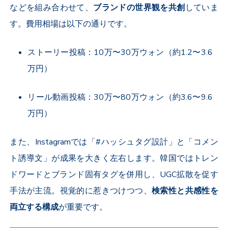
などを組み合わせて、
ブランドの世界観を共創
していま
す。費用相場は以下の通りです。
ストーリー投稿：
10
万〜
30
万ウォン（約
1.2
〜
3.6
万円）
リール動画投稿：
30
万〜
80
万ウォン（約
3.6
〜
9.6
万円）
また、
Instagram
では「#ハッシュタグ設計」と「コメン
ト誘導文」が成果を大きく左右します。韓国ではトレン
ドワードとブランド固有タグを併用し、
UGC
拡散を促す
手法が主流。視覚的に惹きつけつつ、
検索性と共感性を
両立する構成
が重要です。