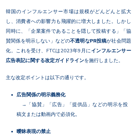
韓国のインフルエンサー市場は規模がどんどんと拡大
し、消費者への影響力も飛躍的に増大しました。しかし
同時に、「企業案件であることを隠して投稿する」「協
賛関係を明示しない」などの
不透明な
PR
投稿
が社会問題
化。これを受け、
FTC
は
2023
年
9
月に
インフルエンサー
広告表記に関する改定ガイドライン
を施行しました。
主な改定ポイントは以下の通りです。
広告関係の明示義務化
→
「協賛」「広告」「提供品」などの明示を投
稿文または動画内で必須化。
曖昧表現の禁止