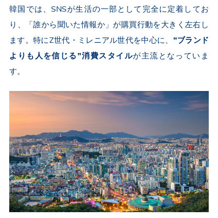
韓国では、
SNS
が生活の一部として完全に定着してお
り、「誰から聞いた情報か」が購買行動を大きく左右し
ます。特に
Z
世代・ミレニアル世代を中心に、
“ブランド
よりも人を信じる”消費スタイル
が主流となっていま
す。