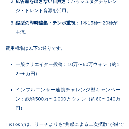
広告感を出さない自然さ
：ハッシュタグチャレン
ジ・トレンド音源を活用。
縦型の即時編集・テンポ重視
：
1
本
15
秒〜
20
秒が
主流。
費用相場は以下の通りです。
一般クリエイター投稿：
10
万〜
50
万ウォン（約
1.
2
〜
6
万円）
インフルエンサー連携チャレンジ型キャンペー
ン：総額
500
万〜
2,000
万ウォン（約
60
〜
240
万
円）
TikTok
では、リーチよりも“共感による二次拡散”が鍵で