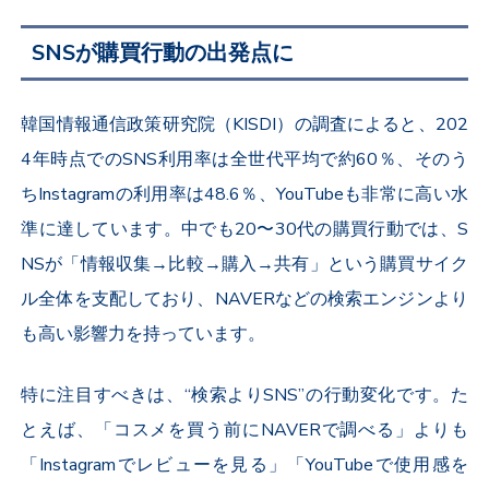
SNSが購買行動の出発点に
韓国情報通信政策研究院（
KISDI
）の調査によると、
202
4
年時点での
SNS
利用率は全世代平均で約
60
％、そのう
ち
Instagram
の利用率は
48.6
％、
YouTube
も非常に高い水
準に達しています。中でも
20
〜
30
代の購買行動では、
S
NS
が「情報収集
→
比較
→
購入
→
共有」という購買サイク
ル全体を支配しており、
NAVER
などの検索エンジンより
も高い影響力を持っています。
特に注目すべきは、“検索より
SNS”
の行動変化です。た
とえば、「コスメを買う前に
NAVER
で調べる」よりも
「
Instagram
でレビューを見る」「
YouTube
で使用感を