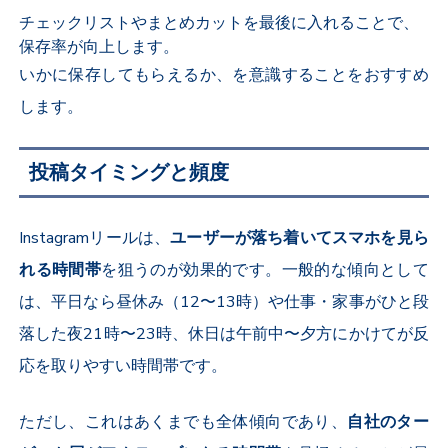
チェックリストやまとめカットを最後に入れることで、
保存率が向上します。
いかに保存してもらえるか、を意識することをおすすめ
します。
投稿タイミングと頻度
Instagram
リールは、
ユーザーが落ち着いてスマホを見ら
れる時間帯
を狙うのが効果的です。一般的な傾向として
は、平日なら昼休み（
12
〜
13
時）や仕事・家事がひと段
落した夜
21
時〜
23
時、休日は午前中〜夕方にかけてが反
応を取りやすい時間帯です。
ただし、これはあくまでも全体傾向であり、
自社のター