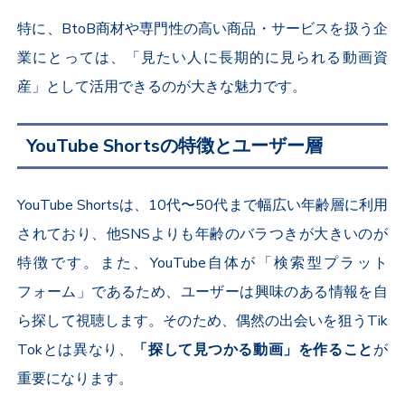
特に、
BtoB
商材や専門性の高い商品・サービスを扱う企
業にとっては、「見たい人に長期的に見られる動画資
産」として活用できるのが大きな魅力です。
YouTube Shortsの特徴とユーザー層
YouTube Shorts
は、
10
代〜
50
代まで幅広い年齢層に利用
されており、他
SNS
よりも年齢のバラつきが大きいのが
特徴です。また、
YouTube
自体が「検索型プラット
フォーム」であるため、ユーザーは興味のある情報を自
ら探して視聴します。そのため、偶然の出会いを狙う
Tik
Tok
とは異なり、
「探して見つかる動画」を作ること
が
重要になります。