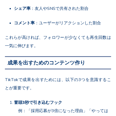
シェア率
：友人や
SNS
で共有された割合
コメント率
：ユーザーがリアクションした割合
これらが高ければ、フォロワーが少なくても再生回数は
一気に伸びます。
成果を出すためのコンテンツ作り
TikTok
で成果を出すためには、以下の
3
つを意識するこ
とが重要です。
冒頭
3
秒で引き込むフック
例：「採用応募が
3
倍になった理由」「やっては