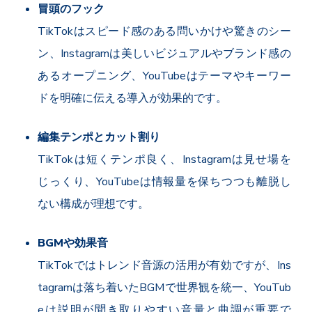
冒頭のフック
TikTok
はスピード感のある問いかけや驚きのシー
ン、
Instagram
は美しいビジュアルやブランド感の
あるオープニング、
YouTube
はテーマやキーワー
ドを明確に伝える導入が効果的です。
編集テンポとカット割り
TikTok
は短くテンポ良く、
Instagram
は見せ場を
じっくり、
YouTube
は情報量を保ちつつも離脱し
ない構成が理想です。
BGM
や効果音
TikTok
ではトレンド音源の活用が有効ですが、
Ins
tagram
は落ち着いた
BGM
で世界観を統一、
YouTub
e
は説明が聞き取りやすい音量と曲調が重要で