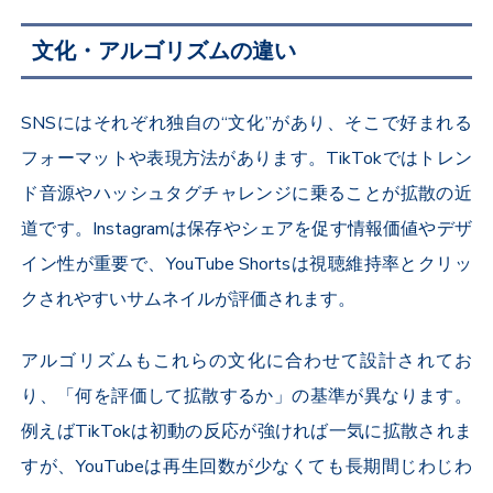
文化・アルゴリズムの違い
SNS
にはそれぞれ独自の“文化”があり、そこで好まれる
フォーマットや表現方法があります。
TikTok
ではトレン
ド音源やハッシュタグチャレンジに乗ることが拡散の近
道です。
Instagram
は保存やシェアを促す情報価値やデザ
イン性が重要で、
YouTube Shorts
は視聴維持率とクリッ
クされやすいサムネイルが評価されます。
アルゴリズムもこれらの文化に合わせて設計されてお
り、「何を評価して拡散するか」の基準が異なります。
例えば
TikTok
は初動の反応が強ければ一気に拡散されま
すが、
YouTube
は再生回数が少なくても長期間じわじわ