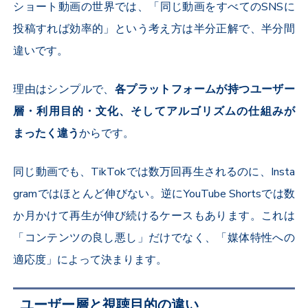
ショート動画の世界では、「同じ動画をすべての
SNS
に
投稿すれば効率的」という考え方は半分正解で、半分間
違いです。
理由はシンプルで、
各プラットフォームが持つユーザー
層・利用目的・文化、そしてアルゴリズムの仕組みが
まったく違う
からです。
同じ動画でも、
TikTok
では数万回再生されるのに、
Insta
gram
ではほとんど伸びない。逆に
YouTube Shorts
では数
か月かけて再生が伸び続けるケースもあります。これは
「コンテンツの良し悪し」だけでなく、「媒体特性への
適応度」によって決まります。
ユーザー層と視聴目的の違い