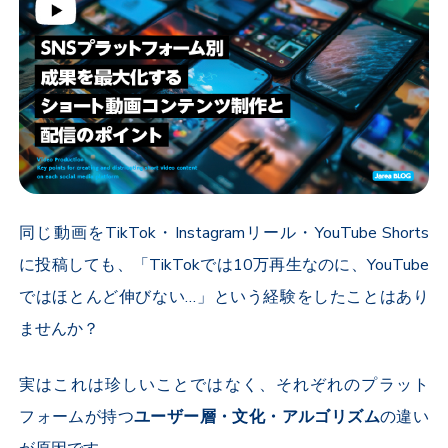
同じ動画を
TikTok
・
Instagram
リール・
YouTube Shorts
に投稿しても、「
TikTok
では
10
万再生なのに、
YouTube
ではほとんど伸びない…」という経験をしたことはあり
ませんか？
実はこれは珍しいことではなく、それぞれのプラット
フォームが持つ
ユーザー層・文化・アルゴリズム
の違い