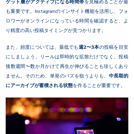
ゲット層がアクティブになる時間帯
を見極めることが最
も重要です。
Instagram
のインサイト機能を活用し、フォ
ロワーがオンラインになっている時間を確認すると、よ
り精度の高い投稿タイミングが見つかります。
また、頻度については、最低でも
週
2
〜
3
本
の投稿を目安
にしましょう。リールは即時的な拡散だけでなく、投稿
後数週間〜数か月かけて再生が伸びることも珍しくあり
ません。そのため、単発のバズを狙うよりも、
中長期的
にアーカイブが蓄積される状態
を作ることが重要です。