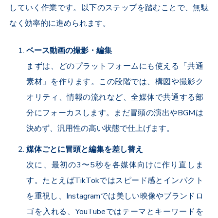
していく作業です。以下のステップを踏むことで、無駄
なく効率的に進められます。
ベース動画の撮影・編集
まずは、どのプラットフォームにも使える「共通
素材」を作ります。この段階では、構図や撮影ク
オリティ、情報の流れなど、全媒体で共通する部
分にフォーカスします。まだ冒頭の演出や
BGM
は
決めず、汎用性の高い状態で仕上げます。
媒体ごとに冒頭と編集を差し替え
次に、最初の
3
〜
5
秒を各媒体向けに作り直しま
す。たとえば
TikTok
ではスピード感とインパクト
を重視し、
Instagram
では美しい映像やブランドロ
ゴを入れる、
YouTube
ではテーマとキーワードを