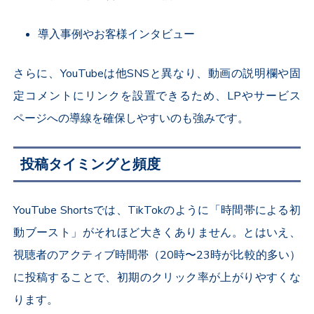
導入事例やお客様インタビュー
さらに、
YouTube
は他
SNS
と異なり、動画の説明欄や固
定コメントにリンクを設置できるため、
LP
やサービス
ページへの導線を確保しやすいのも強みです。
投稿タイミングと頻度
YouTube Shorts
では、
TikTok
のように「時間帯による初
動ブースト」がそれほど大きくありません。とはいえ、
視聴者のアクティブ時間帯（
20
時〜
23
時が比較的多い）
に投稿することで、初期のクリック率が上がりやすくな
ります。