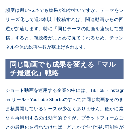
頻度は週
1
〜
2
本でも効果が出やすいですが、テーマをシ
リーズ化して週
3
本以上投稿すれば、関連動画からの回
遊が加速します。特に「同じテーマの動画を連続して投
稿」すると、視聴者がまとめて見てくれるため、チャン
ネル全体の総再生数が底上げされます。
同じ動画でも成果を変える「マル
チ最適化」戦略
ショート動画を運用する企業の中には、
TikTok
・
Instagr
am
リール・
YouTube Shorts
のすべてに同じ動画をそのま
ま横展開しているケースが少なくありません。確かに素
材を再利用するのは効率的ですが、プラットフォームご
との最適化を行わなければ、どこかで伸び悩む可能性が