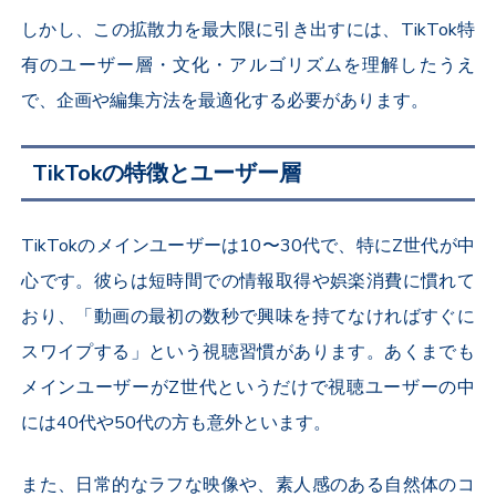
しかし、この拡散力を最大限に引き出すには、
TikTok
特
有のユーザー層・文化・アルゴリズムを理解したうえ
で、企画や編集方法を最適化する必要があります。
TikTokの特徴とユーザー層
TikTok
のメインユーザーは
10
〜
30
代で、特に
Z
世代が中
心です。彼らは短時間での情報取得や娯楽消費に慣れて
おり、「動画の最初の数秒で興味を持てなければすぐに
スワイプする」という視聴習慣があります。あくまでも
メインユーザーが
Z
世代というだけで視聴ユーザーの中
には
40
代や
50
代の方も意外といます。
また、日常的なラフな映像や、素人感のある自然体のコ