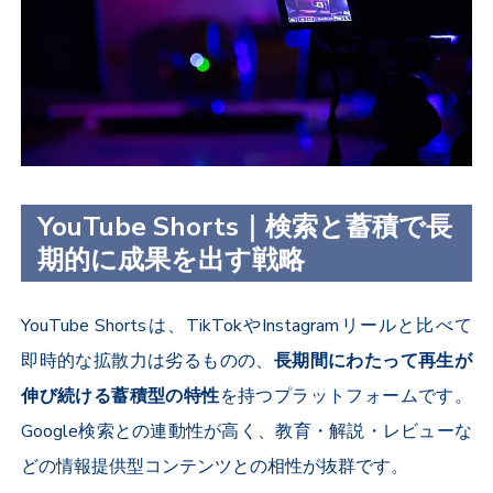
YouTube Shorts｜検索と蓄積で長
期的に成果を出す戦略
YouTube Shorts
は、
TikTok
や
Instagram
リールと比べて
即時的な拡散力は劣るものの、
長期間にわたって再生が
伸び続ける蓄積型の特性
を持つプラットフォームです。
Google
検索との連動性が高く、教育・解説・レビューな
どの情報提供型コンテンツとの相性が抜群です。