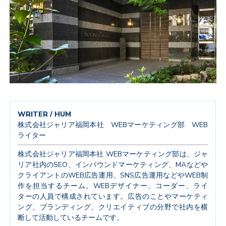
WRITER / HUM
株式会社ジャリア福岡本社 WEBマーケティング部 WEB
ライター
株式会社ジャリア福岡本社 WEBマーケティング部は、ジャ
リア社内のSEO、インバウンドマーケティング、MAなどや
クライアントのWEB広告運用、SNS広告運用などやWEB制
作を担当するチーム。WEBデザイナー、コーダー、ライ
ターの人員で構成されています。広告のことやマーケティ
ング、ブランディング、クリエイティブの分野で社内を横
断して活動しているチームです。