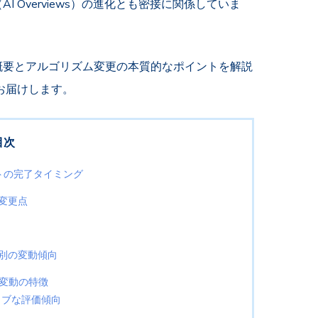
I Overviews）の進化とも密接に関係していま
5の概要とアルゴリズム変更の本質的なポイントを解説
お届けします。
目次
ートの完了タイミング
変更点
別の変動傾向
位変動の特徴
ィブな評価傾向