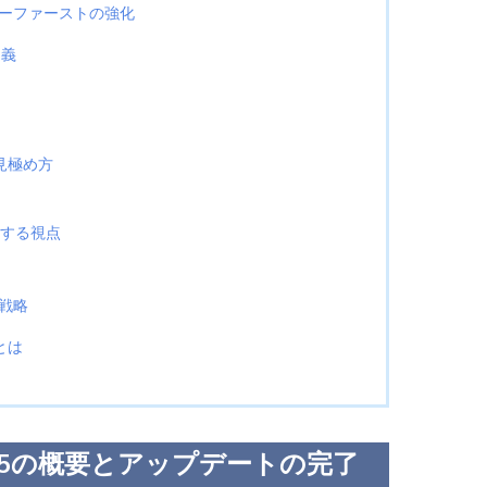
ーザーファーストの強化
定義
の見極め方
化する視点
戦略
とは
025の概要とアップデートの完了