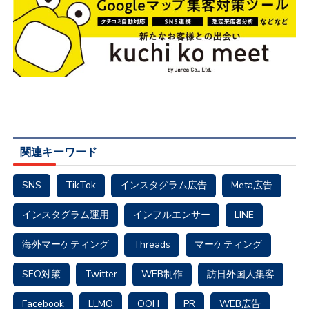
関連キーワード
SNS
TikTok
インスタグラム広告
Meta広告
インスタグラム運用
インフルエンサー
LINE
海外マーケティング
Threads
マーケティング
SEO対策
Twitter
WEB制作
訪日外国人集客
Facebook
LLMO
OOH
PR
WEB広告